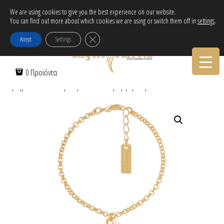
Δωρεάν αποστολή εντός Ελλάδας για αγορές άνω των 30€!
We are using cookies to give you the best experience on our website.
You can find out more about which cookies we are using or switch them off in
settings
.
Tηλεφωνικες Παραγγελιες:
30-2103222314
Κλείσιμο του Cookie banner για το GDPR
Accept
Settings
Αρχική Σελίδα
/
Γυναικεία
/
Βραχιόλια
/
Πέρλες & Μαργαριτάρια
/
0 Προϊόντα
Βραχιόλι αλυσίδα με αρκουδάκι & μαργαριταράκι