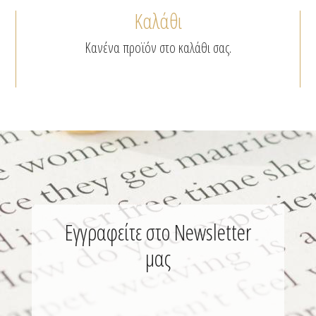
να
Καλάθι
επιλεγούν
στη
Κανένα προϊόν στο καλάθι σας.
σελίδα
του
προϊόντος
Εγγραφείτε στο Newsletter
μας