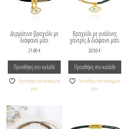
στη
σελίδα
του
προϊόντος
Δερμάτινο βραχιόλι με
Βραχιόλι με γυάλινες
διάφανο μάτι
χάντρες & διάφανο μάτι
21.00
€
20.50
€
Προσθήκη στο καλάθι
Προσθήκη στο καλάθι
Προσθήκη στα Αγαπημένα
Προσθήκη στα Αγαπημένα
μου
μου