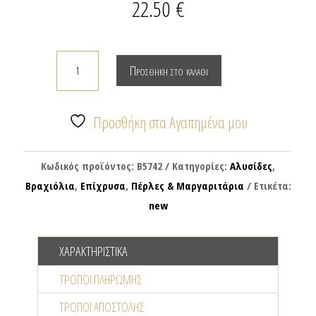
22.50
€
Βραχιόλι
Προσθήκη στο καλάθι
αλυσίδα
με
αρκουδάκι
Προσθήκη στα Αγαπημένα μου
&
μαργαριταράκι
Κωδικός προϊόντος:
Β5742
Κατηγορίες:
Αλυσίδες
,
ποσότητα
Βραχιόλια
,
Επίχρυσα
,
Πέρλες & Μαργαριτάρια
Ετικέτα:
new
ΧΑΡΑΚΤΗΡΙΣΤΙΚΆ
ΤΡΌΠΟΙ ΠΛΗΡΩΜΉΣ
ΤΡΌΠΟΙ ΑΠΟΣΤΟΛΉΣ