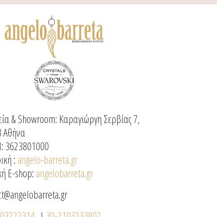
ία & Showroom: Καραγιώργη Σερβίας 7,
3 Αθήνα
: 3623801000
ική :
angelo-barreta.gr
κή E-shop:
angelobarreta.gr
ct@angelobarreta.gr
103222314
|
30-2103233802