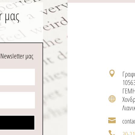
r μας
 Newsletter μας
Γραφε

1056
ΓΕΜΗ
Χονδρ

Λιανι
conta

30-2
