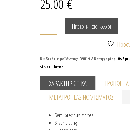
25.00
€
Βραχιόλι
Προσθήκη στο καλάθι
με
αιματίτη
Προσθ
και
τυρκουάζ
Κωδικός προϊόντος:
B9819
Κατηγορίες:
Ανδρι
ποσότητα
Silver Plated
ΧΑΡΑΚΤΗΡΙΣΤΙΚΆ
ΤΡΌΠΟΙ Π
ΜΕΤΑΤΡΟΠΈΑΣ NΟΜΊΣΜΑΤΟΣ
Semi-precious stones
Silver plating