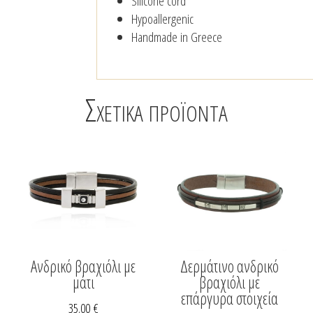
Silicone cord
Hypoallergenic
Handmade in Greece
Σχετικά προϊόντα
Ανδρικό βραχιόλι με
Δερμάτινο ανδρικό
μάτι
βραχιόλι με
επάργυρα στοιχεία
35.00
€