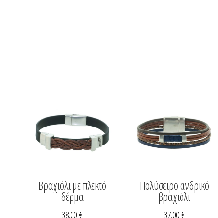
Βραχιόλι με πλεκτό
Πολύσειρο ανδρικό
δέρμα
βραχιόλι
38.00
€
37.00
€