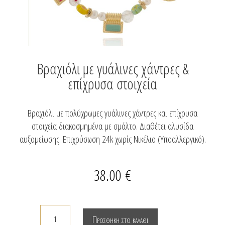
Βραχιόλι με γυάλινες χάντρες &
επίχρυσα στοιχεία
Βραχιόλι με πολύχρωμες γυάλινες χάντρες και επίχρυσα
στοιχεία διακοσμημένα με σμάλτο. Διαθέτει αλυσίδα
αυξομείωσης. Επιχρύσωση 24k χωρίς Νικέλιο (Υποαλλεργικό).
38.00
€
Βραχιόλι
Προσθήκη στο καλάθι