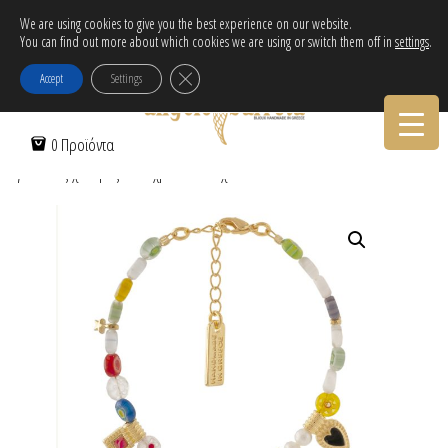
Δωρεάν αποστολή εντός Ελλάδας για αγορές άνω των 30€!
We are using cookies to give you the best experience on our website.
You can find out more about which cookies we are using or switch them off in
settings
.
Tηλεφωνικες Παραγγελιες:
30-2103222314
Κλείσιμο του Cookie banner για το GDPR
Accept
Settings
Αρχική Σελίδα
/
Γυναικεία
/
Βραχιόλια
/
Επίχρυσα
/ Βραχιόλι με
0 Προϊόντα
γυάλινες χάντρες & επίχρυσα στοιχεία