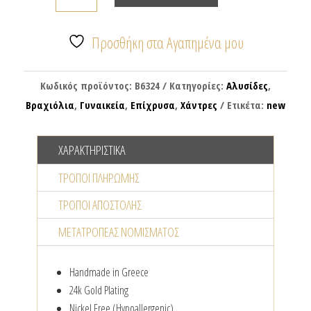
με
γυάλινες
χάντρες
Προσθήκη στα Αγαπημένα μου
&
επίχρυσα
Κωδικός προϊόντος:
B6324
Κατηγορίες:
Αλυσίδες
,
στοιχεία
Βραχιόλια
,
Γυναικεία
,
Επίχρυσα
,
Χάντρες
Ετικέτα:
new
ποσότητα
ΧΑΡΑΚΤΗΡΙΣΤΙΚΆ
ΤΡΌΠΟΙ ΠΛΗΡΩΜΉΣ
ΤΡΌΠΟΙ ΑΠΟΣΤΟΛΉΣ
ΜΕΤΑΤΡΟΠΈΑΣ NΟΜΊΣΜΑΤΟΣ
Handmade in Greece
24k Gold Plating
Nickel Free (Hypoallergenic)