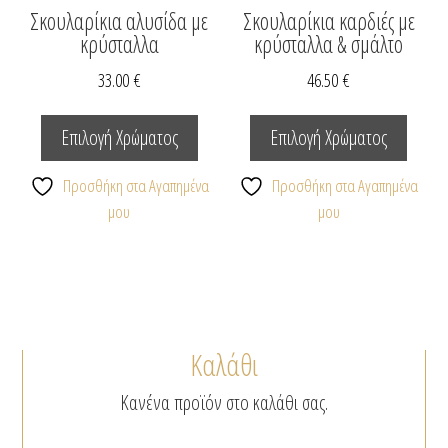
προϊόντος
Σκουλαρίκια αλυσίδα με
Σκουλαρίκια καρδιές με
κρύσταλλα
κρύσταλλα & σμάλτο
33.00
€
46.50
€
Αυτό
Αυτό
το
το
Επιλογή Χρώματος
Επιλογή Χρώματος
προϊόν
προϊόν
έχει
έχει
Προσθήκη στα Αγαπημένα
Προσθήκη στα Αγαπημένα
πολλαπλές
πολλαπ
μου
μου
παραλλαγές.
παραλλ
Οι
Οι
επιλογές
επιλογέ
μπορούν
μπορο
να
να
Καλάθι
επιλεγούν
επιλεγ
στη
στη
Κανένα προϊόν στο καλάθι σας.
σελίδα
σελίδα
του
του