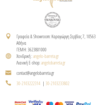

Γραφεία & Showroom: Καραγιώργη Σερβίας 7, 10563
Αθήνα
ΓΕΜΗ: 3623801000

Χονδρική :
angelo-barreta.gr
Λιανική E-shop:
angelobarreta.gr

contact@angelobarreta.gr

30-2103222314
|
30-2103233802