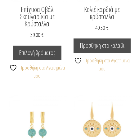
Επίχυσα Οβάλ
Κολιέ καρδιά με
Σκουλαρίκια με
κρύσταλλα
Κρύσταλλα
40.50
€
39.00
€
Αυτό
Προσθήκη στο καλάθι
το
Επιλογή Χρώματος
προϊόν
Προσθήκη στα Αγαπημένα
έχει
Προσθήκη στα Αγαπημένα
μου
πολλαπλές
μου
παραλλαγές.
Οι
επιλογές
μπορούν
να
επιλεγούν
στη