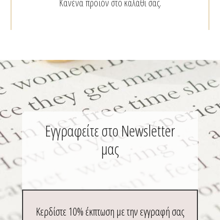
Κανένα προϊόν στο καλάθι σας.
σελίδα
του
προϊόν
Εγγραφείτε στο Newsletter
μας
Κερδίστε 10% έκπτωση με την εγγραφή σας