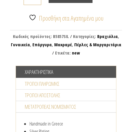
με
επάργυρες
χάντρες
Προσθήκη στα Αγαπημένα μου
&
ποταμίσια
Κωδικός προϊόντος:
B5857SIL
Κατηγορίες:
Βραχιόλια
,
μαργαριτάρια
Γυναικεία
,
Επάργυρα
,
Μακραμέ
,
Πέρλες & Μαργαριτάρια
ποσότητα
Ετικέτα:
new
ΧΑΡΑΚΤΗΡΙΣΤΙΚΆ
ΤΡΌΠΟΙ ΠΛΗΡΩΜΉΣ
ΤΡΌΠΟΙ ΑΠΟΣΤΟΛΉΣ
ΜΕΤΑΤΡΟΠΈΑΣ NΟΜΊΣΜΑΤΟΣ
Handmade in Greece
Silver Plating