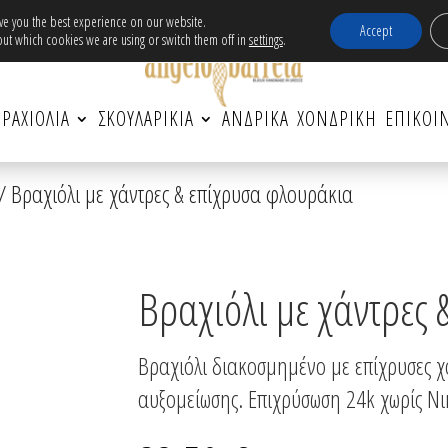
ν μεταφορικά εντός Ελλάδας για αγορές άνω τω
ive you the best experience on our website.
Accept
ut which cookies we are using or switch them off in
settings
.
ΡΑΧΙΟΛΙΑ
ΣΚΟΥΛΑΡΙΚΙΑ
ΑΝΔΡΙΚΆ
ΧΟΝΔΡΙΚΗ
ΕΠΙΚΟΙ
/ Βραχιόλι με χάντρες & επίχρυσα φλουράκια
Βραχιόλι με χάντρες
Βραχιόλι διακοσμημένο με επίχρυσες χ
αυξομείωσης. Επιχρύσωση 24k χωρίς Νικ