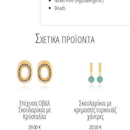
Nickel Free (Hypoallergenic)
Beads
Σχετικά προϊόντα
Επίχυσα Οβάλ
Σκουλαρίκια με
Σκουλαρίκια με
κρεμαστές τυρκουάζ
Κρύσταλλα
χάντρες
39.00
€
20.50
€