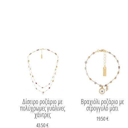
Δίσειρο ροζάριο με
Βραχιόλι ροζάριο με
πολύχρωμες γυάλινες
στρογγυλό μάτι
χάντρες
19.50
€
43.50
€