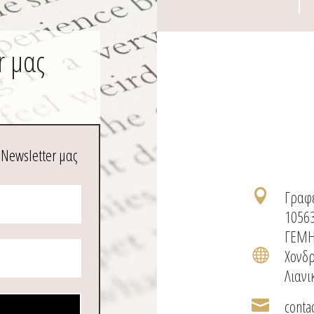
r μας
 Newsletter μας
Γραφε

1056
ΓΕΜΗ
Χονδρ

Λιανι
conta
