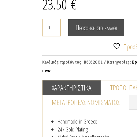
23.50
€
Βραχιόλι
Προσθήκη στο καλάθι
με
χάντρες
Προσθ
&
επίχρυσα
Κωδικός προϊόντος:
B6052GOL
Κατηγορίες:
Βρ
φλουράκια
new
ποσότητα
ΧΑΡΑΚΤΗΡΙΣΤΙΚΆ
ΤΡΌΠΟΙ Π
ΜΕΤΑΤΡΟΠΈΑΣ NΟΜΊΣΜΑΤΟΣ
Handmade in Greece
24k Gold Plating