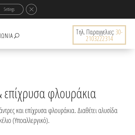
ν 30€!
Κλείσιμο του Cookie banner για το GDPR
Settings
0 Προϊόντα
Tηλ. Παραγγελιες:
30-
ΝΩΝΊΑ
2103222314
 & επίχρυσα φλουράκια
άντρες και επίχρυσα φλουράκια. Διαθέτει αλυσίδα
έλιο (Υποαλλεργικό).