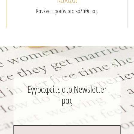
στη
στη
Κανένα προϊόν στο καλάθι σας.
σελίδα
σελίδα
του
του
προϊόντος
προϊόν
Εγγραφείτε στο Newsletter
μας