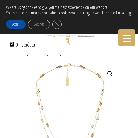
Δωρεάν αποστολή εντός Ελλάδας για αγορές άνω των 30€!
We are using cookies to give you the best experience on our website.
You can find out more about which cookies we are using or switch them off in
settings
.
Tηλεφωνικες Παραγγελιες:
30-2103222314
Κλείσιμο του Cookie banner για το GDPR
Accept
Settings
Αρχική Σελίδα
/
Γυναικεία
/
Κολιέ
/
Αλυσίδες
/ Δίσειρο ροζάριο με
0 Προϊόντα
πολύχρωμες γυάλινες χάντρες