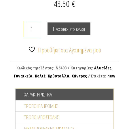
43.50
€
Δίσειρο
Προσθήκη στο καλάθι
ροζάριο
με
πολύχρωμες
Προσθήκη στα Αγαπημένα μου
γυάλινες
χάντρες
Κωδικός προϊόντος:
N6403
Κατηγορίες:
Αλυσίδες
,
ποσότητα
Γυναικεία
,
Κολιέ
,
Κρύσταλλα
,
Χάντρες
Ετικέτα:
new
ΧΑΡΑΚΤΗΡΙΣΤΙΚΆ
ΤΡΌΠΟΙ ΠΛΗΡΩΜΉΣ
ΤΡΌΠΟΙ ΑΠΟΣΤΟΛΉΣ
ΜΕΤΑΤΡΟΠΈΑΣ NΟΜΊΣΜΑΤΟΣ