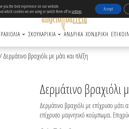
ν μεταφορικά εντός Ελλάδας για αγορές άνω τω
ive you the best experience on our website.
Accept
ut which cookies we are using or switch them off in
settings
.
ΡΑΧΙΟΛΙΑ
ΣΚΟΥΛΑΡΙΚΙΑ
ΑΝΔΡΙΚΆ
ΧΟΝΔΡΙΚΗ
ΕΠΙΚΟΙ
/ Δερμάτινο βραχιόλι με μάτι και πλέξη
Δερμάτινο βραχιόλι μ
Δερμάτινο βραχιόλι με επίχρυσο μάτι α
επίχρυσο μαγνητικό κούμπωμα. Επιχρύσ