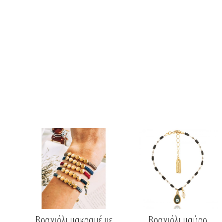
Βραχιόλι μακραμέ με
Βραχιόλι μαύρο