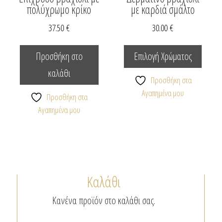
πολύχρωμο κρίκο
με καρδιά σμάλτο
37.50
€
30.00
€
Αυτό
το
Προσθήκη στο
Επιλογή Χρώματος
προϊόν
καλάθι
έχει
Προσθήκη στα
πολλαπ
Αγαπημένα μου
Προσθήκη στα
παραλλ
Αγαπημένα μου
Οι
επιλογέ
μπορο
να
επιλεγ
Καλάθι
στη
σελίδα
Κανένα προϊόν στο καλάθι σας.
του
προϊόν