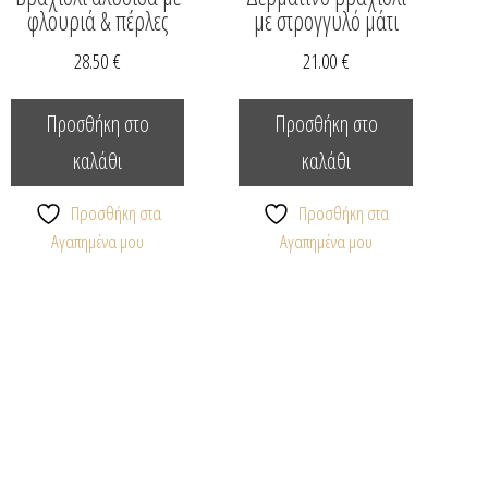
φλουριά & πέρλες
με στρογγυλό μάτι
28.50
€
21.00
€
Προσθήκη στο
Προσθήκη στο
καλάθι
καλάθι
λές
Προσθήκη στα
Προσθήκη στα
αγές.
Αγαπημένα μου
Αγαπημένα μου
ς
ύν
ούν
τος