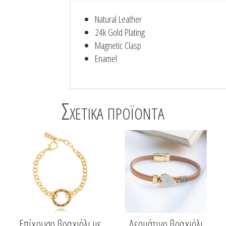
Natural Leather
24k Gold Plating
Magnetic Clasp
Enamel
Σχετικά προϊόντα
Επίχρυσο βραχιόλι με
Δερμάτινο βραχιόλι