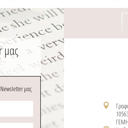
r μας
 Newsletter μας
Γραφε

1056
ΓΕΜΗ