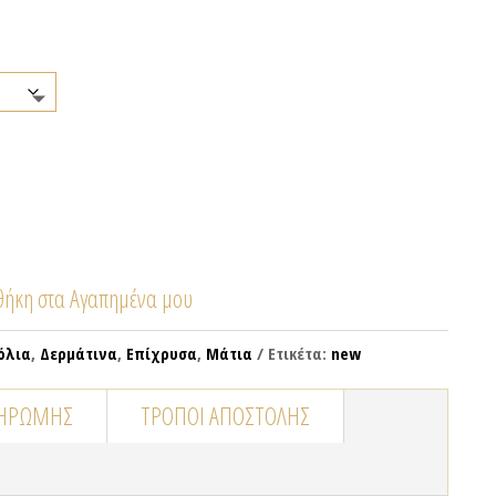
ήκη στα Αγαπημένα μου
όλια
,
Δερμάτινα
,
Επίχρυσα
,
Μάτια
Ετικέτα:
new
ΛΗΡΩΜΉΣ
ΤΡΌΠΟΙ ΑΠΟΣΤΟΛΉΣ