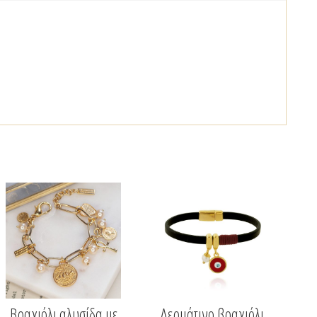
Βραχιόλι αλυσίδα με
Δερμάτινο βραχιόλι