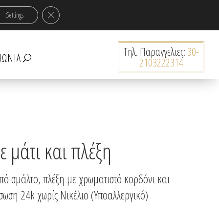
ν 30€!
Κλείσιμο του Cookie banner για το GDPR
Settings
0 Προϊόντα
Tηλ. Παραγγελιες:
30-
ΝΩΝΊΑ
2103222314
ε μάτι και πλέξη
πό σμάλτο, πλέξη με χρωματιστό κορδόνι και
ωση 24k χωρίς Νικέλιο (Υποαλλεργικό)