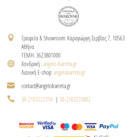

Γραφεία & Showroom: Καραγιώργη Σερβίας 7, 10563
Αθήνα
ΓΕΜΗ: 3623801000

Χονδρική :
angelo-barreta.gr
Λιανική E-shop:
angelobarreta.gr

contact@angelobarreta.gr

30-2103222314
|
30-2103233802