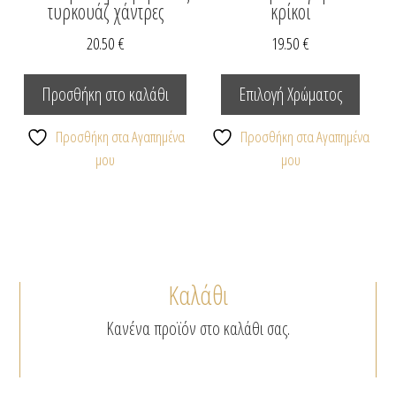
τυρκουάζ χάντρες
κρίκοι
20.50
€
19.50
€
Αυτό
το
Προσθήκη στο καλάθι
Επιλογή Χρώματος
προϊόν
έχει
Προσθήκη στα Αγαπημένα
Προσθήκη στα Αγαπημένα
πολλαπ
μου
μου
παραλλ
Οι
επιλογέ
μπορο
να
Καλάθι
επιλεγ
στη
Κανένα προϊόν στο καλάθι σας.
σελίδα
του
προϊόν