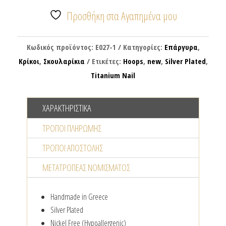
ποσότητα
Προσθήκη στα Αγαπημένα μου
Κωδικός προϊόντος:
E027-1
Κατηγορίες:
Επάργυρα
,
Κρίκοι
,
Σκουλαρίκια
Ετικέτες:
Hoops
,
new
,
Silver Plated
,
Titanium Nail
ΧΑΡΑΚΤΗΡΙΣΤΙΚΆ
ΤΡΌΠΟΙ ΠΛΗΡΩΜΉΣ
ΤΡΌΠΟΙ ΑΠΟΣΤΟΛΉΣ
ΜΕΤΑΤΡΟΠΈΑΣ NΟΜΊΣΜΑΤΟΣ
Handmade in Greece
Silver Plated
Nickel Free (Hypoallergenic)