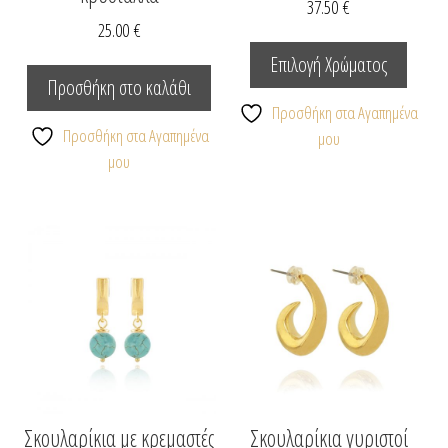
37.50
€
25.00
€
Αυτό
το
Επιλογή Χρώματος
προϊόν
Προσθήκη στο καλάθι
έχει
Προσθήκη στα Αγαπημένα
Προσθήκη στα Αγαπημένα
πολλαπ
μου
μου
παραλλ
Οι
επιλογέ
μπορο
να
επιλεγ
στη
σελίδα
του
προϊόν
Σκουλαρίκια με κρεμαστές
Σκουλαρίκια γυριστοί