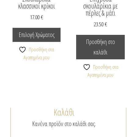
κλασσικοί κρίκοι
σκουλαρίκια με
πέρλες & μάτι
17.00
€
23.50
€
Αυτό
το
Επιλογή Χρώματος
προϊόν
Προσθήκη στο
έχει
Προσθήκη στα
καλάθι
πολλαπλές
Αγαπημένα μου
παραλλαγές.
Προσθήκη στα
Οι
Αγαπημένα μου
επιλογές
μπορούν
να
επιλεγούν
Καλάθι
στη
σελίδα
Κανένα προϊόν στο καλάθι σας.
του
προϊόντος