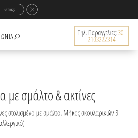
ν 30€!
Κλείσιμο του Cookie banner για το GDPR
Settings
0 Προϊόντα
Tηλ. Παραγγελιες:
30-
ΝΩΝΊΑ
2103222314
 με σμάλτο & ακτίνες
νες στολισμένο με σμάλτο. Μήκος σκουλαρικιών 3
αλλεργικό)