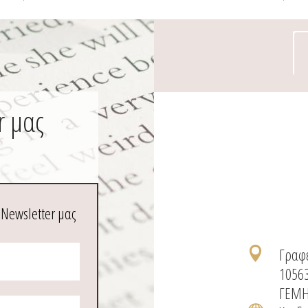
r μας
 Newsletter μας
Γραφε

1056
ΓΕΜΗ