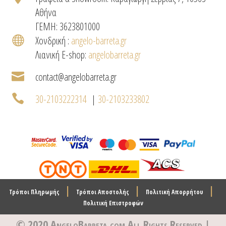
Αθήνα
ΓΕΜΗ: 3623801000

Χονδρική :
angelo-barreta.gr
Λιανική E-shop:
angelobarreta.gr

contact@angelobarreta.gr

30-2103222314
|
30-2103233802
|
|
|
Τρόποι Πληρωμής
Τρόποι Αποστολής
Πολιτική Απορρήτου
Πολιτική Επιστροφών
© 2020 AngeloBarreta.com
All Rights Reserved |