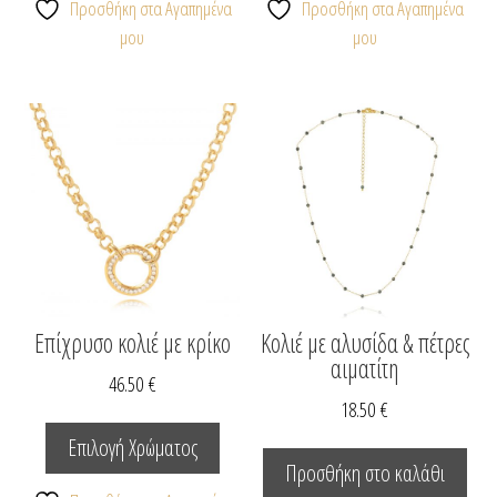
Προσθήκη στα Αγαπημένα
Προσθήκη στα Αγαπημένα
μου
μου
Επίχρυσο κολιέ με κρίκο
Κολιέ με αλυσίδα & πέτρες
αιματίτη
46.50
€
18.50
€
Αυτό
το
Επιλογή Χρώματος
προϊόν
Προσθήκη στο καλάθι