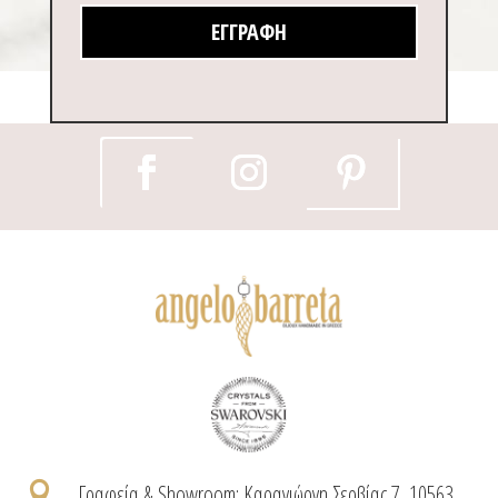
ΕΓΓΡΑΦΉ

Γραφεία & Showroom: Καραγιώργη Σερβίας 7, 10563