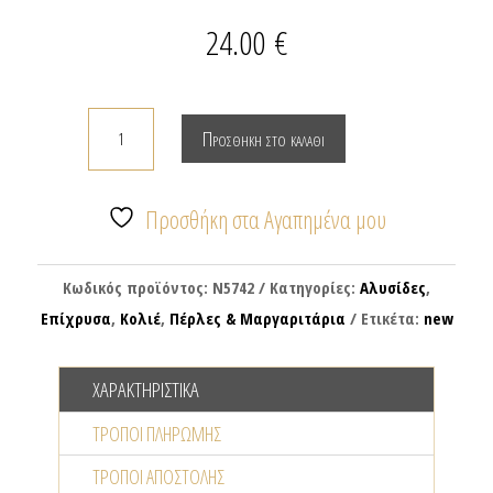
24.00
€
Κολιέ
Προσθήκη στο καλάθι
αλυσίδα
με
αρκουδάκι
Προσθήκη στα Αγαπημένα μου
&
μαργαριταράκι
Κωδικός προϊόντος:
Ν5742
Κατηγορίες:
Αλυσίδες
,
ποσότητα
Επίχρυσα
,
Κολιέ
,
Πέρλες & Μαργαριτάρια
Ετικέτα:
new
ΧΑΡΑΚΤΗΡΙΣΤΙΚΆ
ΤΡΌΠΟΙ ΠΛΗΡΩΜΉΣ
ΤΡΌΠΟΙ ΑΠΟΣΤΟΛΉΣ