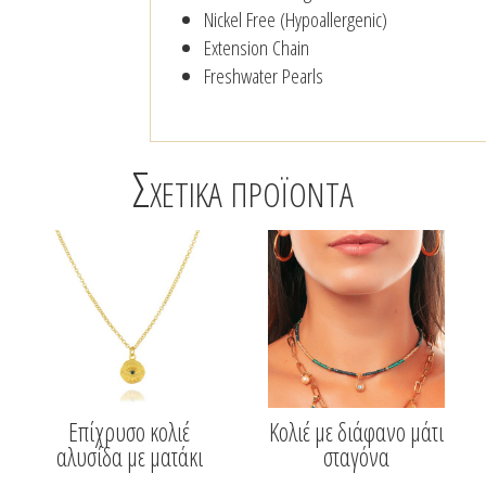
Nickel Free (Hypoallergenic)
Extension Chain
Freshwater Pearls
Σχετικά προϊόντα
Επίχρυσο κολιέ
Κολιέ με διάφανο μάτι
αλυσίδα με ματάκι
σταγόνα