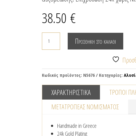
38.50
€
Κολιέ
Προσθήκη στο καλάθι
αλυσίδα
με
Προσθ
επίχρυσα
στοιχεία
Κωδικός προϊόντος:
N5676
Κατηγορίες:
Αλυσί
&
μαργαριτάρια
ΧΑΡΑΚΤΗΡΙΣΤΙΚΆ
ΤΡΌΠΟΙ Π
ποσότητα
ΜΕΤΑΤΡΟΠΈΑΣ NΟΜΊΣΜΑΤΟΣ
Handmade in Greece
24k Gold Plating