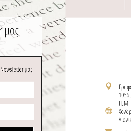
r μας
 Newsletter μας
Γραφε

1056
ΓΕΜΗ
Χονδρ

Λιανι