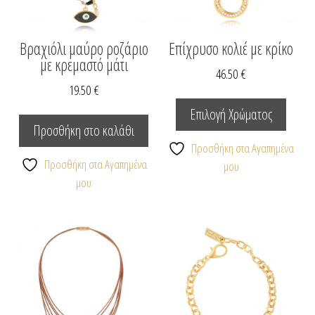
Βραχιόλι μαύρο ροζάριο
Επίχρυσο κολιέ με κρίκο
με κρεμαστό μάτι
46.50
€
19.50
€
Αυτό
το
Επιλογή Χρώματος
προϊόν
Προσθήκη στο καλάθι
έχει
Προσθήκη στα Αγαπημένα
Προσθήκη στα Αγαπημένα
πολλαπ
μου
μου
παραλλ
Οι
επιλογέ
μπορο
να
επιλεγ
στη
σελίδα