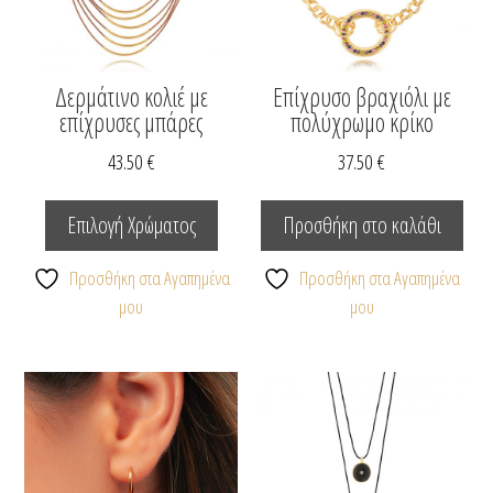
του
προϊόν
Δερμάτινο κολιέ με
Επίχρυσο βραχιόλι με
επίχρυσες μπάρες
πολύχρωμο κρίκο
43.50
€
37.50
€
Αυτό
το
Επιλογή Χρώματος
Προσθήκη στο καλάθι
προϊόν
έχει
Προσθήκη στα Αγαπημένα
Προσθήκη στα Αγαπημένα
πολλαπλές
μου
μου
παραλλαγές.
Οι
επιλογές
μπορούν
να
επιλεγούν