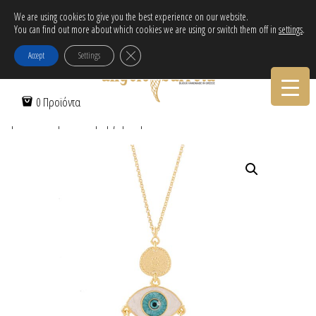
Δωρεάν αποστολή εντός Ελλάδας για αγορές άνω των 30€!
We are using cookies to give you the best experience on our website.
You can find out more about which cookies we are using or switch them off in
settings
.
Tηλεφωνικες Παραγγελιες:
30-2103222314
Κλείσιμο του Cookie banner για το GDPR
Accept
Settings
Αρχική Σελίδα
/
Γυναικεία
/
Κολιέ
/
Μάτια
/ Κολιέ αλυσίδα με λευκό
0 Προϊόντα
μάτι από σμάλτο & μαργαριταράκια