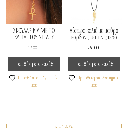
στη
σελίδα
του
προϊόντος
ΣΚΟΥΛΑΡΙΚΙΑ ΜΕ ΤΟ
Δίσειρο κολιέ με μαύρο
ΚΛΕΙΔΙ ΤΟΥ ΝΕΙΛΟΥ
κορδόνι, μάτι & φτερό
17.00
€
26.00
€
Προσθήκη στο καλάθι
Προσθήκη στο καλάθι
Προσθήκη στα Αγαπημένα
Προσθήκη στα Αγαπημένα
μου
μου