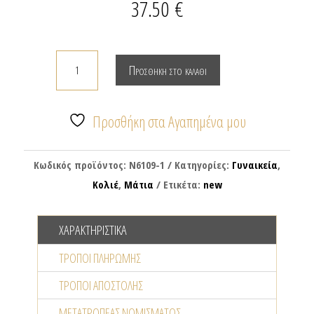
37.50
€
Κολιέ
Προσθήκη στο καλάθι
αλυσίδα
με
λευκό
Προσθήκη στα Αγαπημένα μου
μάτι
από
Κωδικός προϊόντος:
N6109-1
Κατηγορίες:
Γυναικεία
,
σμάλτο
Κολιέ
,
Μάτια
Ετικέτα:
new
&
μαργαριταράκια
ΧΑΡΑΚΤΗΡΙΣΤΙΚΆ
ποσότητα
ΤΡΌΠΟΙ ΠΛΗΡΩΜΉΣ
ΤΡΌΠΟΙ ΑΠΟΣΤΟΛΉΣ
ΜΕΤΑΤΡΟΠΈΑΣ NΟΜΊΣΜΑΤΟΣ