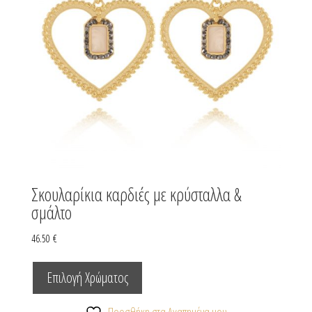
Σκουλαρίκια καρδιές με κρύσταλλα &
σμάλτο
46.50
€
Αυτό
το
Επιλογή Χρώματος
προϊόν
Προσθήκη στα Αγαπημένα μου