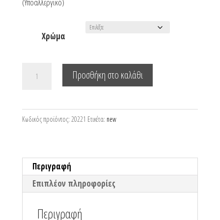
(Υποαλλεργικό)
Χρώμα
Κολιέ
Προσθήκη στο καλάθι
γούρι
2022
με
Κωδικός προϊόντος:
20221
Ετικέτα:
new
κρύσταλλο
ποσότητα
Περιγραφή
Επιπλέον πληροφορίες
Περιγραφή