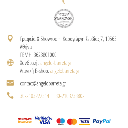

Γραφεία & Showroom: Καραγιώργη Σερβίας 7, 10563
Αθήνα
ΓΕΜΗ: 3623801000

Χονδρική :
angelo-barreta.gr
Λιανική E-shop:
angelobarreta.gr

contact@angelobarreta.gr

30-2103222314
|
30-2103233802