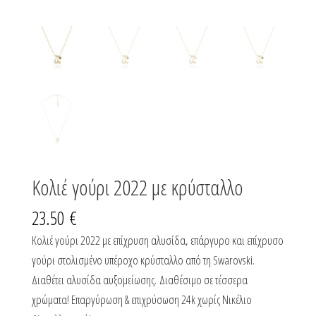
Κολιέ γούρι 2022 με κρύσταλλο
23.50
€
Κολιέ γούρι 2022 με επίχρυση αλυσίδα, επάργυρο και επίχρυσο
γούρι στολισμένο υπέροχο κρύσταλλο από τη Swarovski.
Διαθέτει αλυσίδα αυξομείωσης. Διαθέσιμο σε τέσσερα
χρώματα! Επαργύρωση & επιχρύσωση 24k χωρίς Νικέλιο