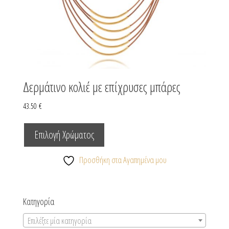
Δερμάτινο κολιέ με επίχρυσες μπάρες
43.50
€
Αυτό
το
Επιλογή Χρώματος
προϊόν
Προσθήκη στα Αγαπημένα μου
έχει
πολλαπλές
παραλλαγές.
Κατηγορία
Οι
επιλογές
Επιλέξτε μία κατηγορία