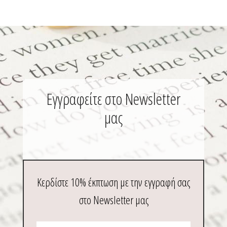
μπορούν
να
επιλεγούν
στη
σελίδα
του
προϊόντος
Εγγραφείτε στο Newsletter
μας
Κερδίστε 10% έκπτωση με την εγγραφή σας
στο Newsletter μας