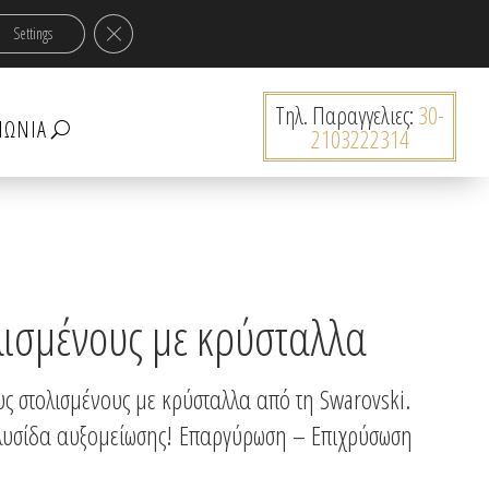
ν 30€!
Κλείσιμο του Cookie banner για το GDPR
Settings
0 Προϊόντα
Tηλ. Παραγγελιες:
30-
ΝΩΝΊΑ
2103222314
λισμένους με κρύσταλλα
υς στολισμένους με κρύσταλλα από τη Swarovski.
αλυσίδα αυξομείωσης! Επαργύρωση – Επιχρύσωση