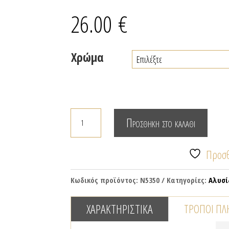
26.00
€
Χρώμα
Κολιέ
Προσθήκη στο καλάθι
με
δίσκους
Προσθ
στολισμένους
με
Κωδικός προϊόντος:
N5350
Κατηγορίες:
Αλυσί
κρύσταλλα
ποσότητα
ΧΑΡΑΚΤΗΡΙΣΤΙΚΆ
ΤΡΌΠΟΙ Π