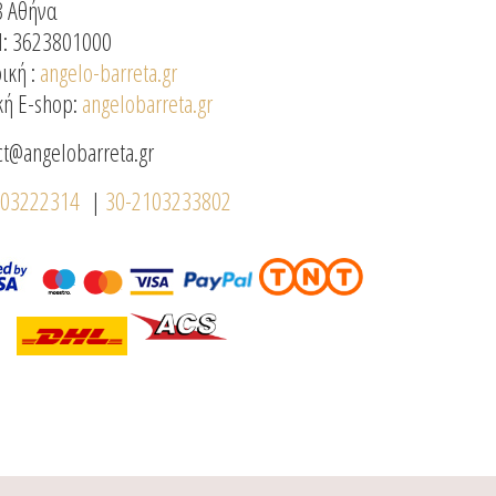
3 Αθήνα
: 3623801000
ική :
angelo-barreta.gr
κή E-shop:
angelobarreta.gr
ct@angelobarreta.gr
103222314
|
30-2103233802