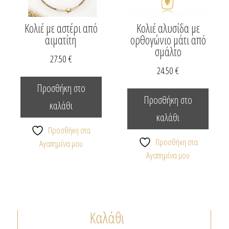
Κολιέ με αστέρι από
Κολιέ αλυσίδα με
αιματίτη
ορθογώνιο μάτι από
σμάλτο
27.50
€
24.50
€
Προσθήκη στο
Προσθήκη στο
καλάθι
καλάθι
Προσθήκη στα
Προσθήκη στα
Αγαπημένα μου
Αγαπημένα μου
Καλάθι