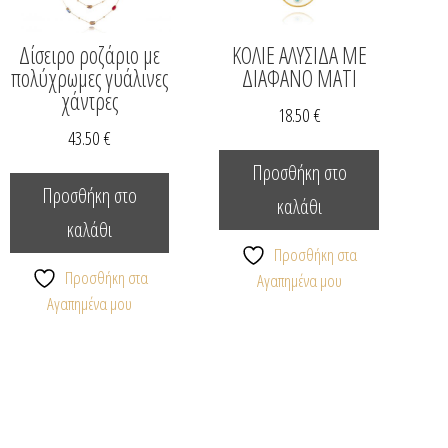
Δίσειρο ροζάριο με
ΚΟΛΙΕ ΑΛΥΣΙΔΑ ΜΕ
πολύχρωμες γυάλινες
ΔΙΑΦΑΝΟ ΜΑΤΙ
χάντρες
18.50
€
43.50
€
Προσθήκη στο
Προσθήκη στο
καλάθι
καλάθι
Προσθήκη στα
Προσθήκη στα
Αγαπημένα μου
Αγαπημένα μου