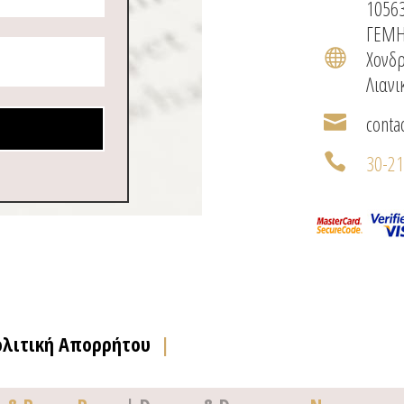
1056
ΓΕΜΗ
Χονδρ

Λιανι
conta

30-2

ολιτική Απορρήτου
|