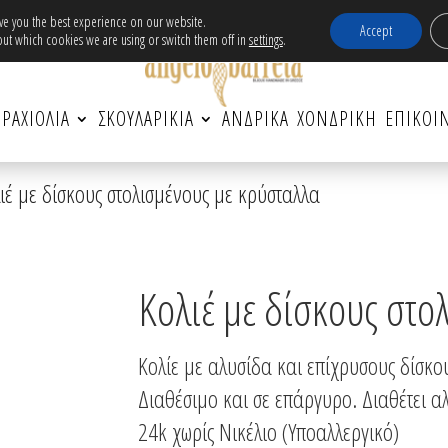
ν μεταφορικά εντός Ελλάδας για αγορές άνω τω
ive you the best experience on our website.
Accept
ut which cookies we are using or switch them off in
settings
.
ΡΑΧΙΟΛΙΑ
ΣΚΟΥΛΑΡΙΚΙΑ
ΑΝΔΡΙΚΆ
ΧΟΝΔΡΙΚΗ
ΕΠΙΚΟΙ
ιέ με δίσκους στολισμένους με κρύσταλλα
Κολιέ με δίσκους στο
Κολίε με αλυσίδα και επίχρυσους δίσκο
Διαθέσιμο και σε επάργυρο. Διαθέτει 
24k χωρίς Νικέλιο (Υποαλλεργικό)