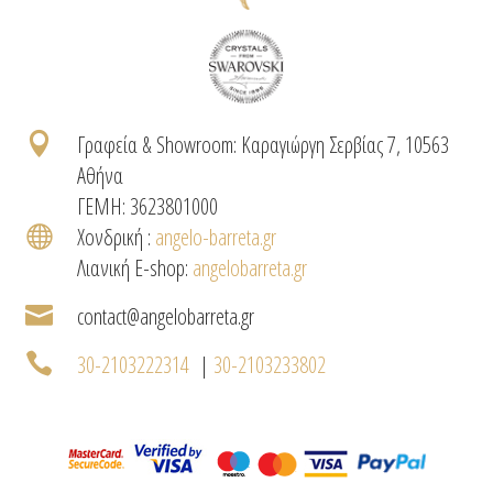

Γραφεία & Showroom: Καραγιώργη Σερβίας 7, 10563
Αθήνα
ΓΕΜΗ: 3623801000

Χονδρική :
angelo-barreta.gr
Λιανική E-shop:
angelobarreta.gr

contact@angelobarreta.gr

30-2103222314
|
30-2103233802