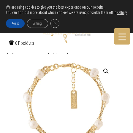
Δωρεάν αποστολή εντός Ελλάδας για αγορές άνω των 30€!
We are using cookies to give you the best experience on our website.
You can find out more about which cookies we are using or switch them off in
settings
.
Tηλεφωνικες Παραγγελιες:
30-2103222314
Κλείσιμο του Cookie banner για το GDPR
Accept
Settings
Αρχική Σελίδα
/
Γυναικεία
/
Βραχιόλια
/
Επίχρυσα
/ Πολύσειρο
0 Προϊόντα
βραχιόλι με αλυσίδες & μαργαριτάρια