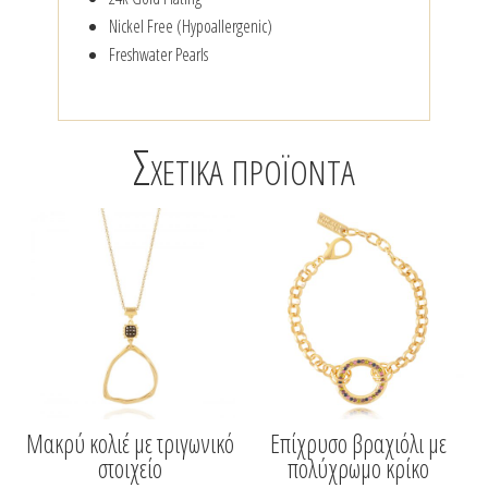
Nickel Free (Hypoallergenic)
Freshwater Pearls
Σχετικά προϊόντα
Μακρύ κολιέ με τριγωνικό
Επίχρυσο βραχιόλι με
στοιχείο
πολύχρωμο κρίκο