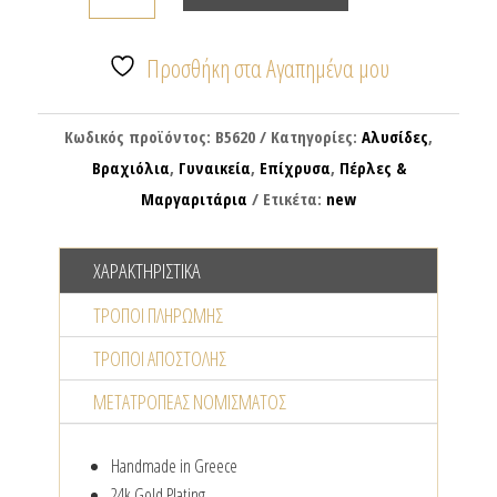
βραχιόλι
με
αλυσίδες
Προσθήκη στα Αγαπημένα μου
&
μαργαριτάρια
Κωδικός προϊόντος:
B5620
Κατηγορίες:
Αλυσίδες
,
ποσότητα
Βραχιόλια
,
Γυναικεία
,
Επίχρυσα
,
Πέρλες &
Μαργαριτάρια
Ετικέτα:
new
ΧΑΡΑΚΤΗΡΙΣΤΙΚΆ
ΤΡΌΠΟΙ ΠΛΗΡΩΜΉΣ
ΤΡΌΠΟΙ ΑΠΟΣΤΟΛΉΣ
ΜΕΤΑΤΡΟΠΈΑΣ NΟΜΊΣΜΑΤΟΣ
Handmade in Greece
24k Gold Plating