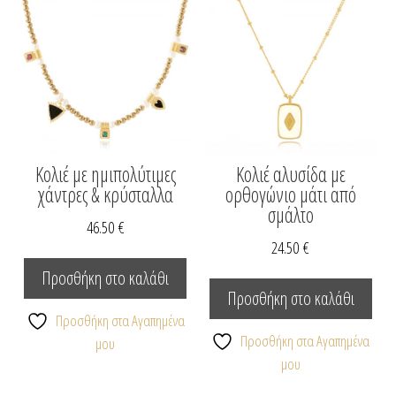
μπορο
να
επιλεγ
στη
σελίδα
του
προϊόν
Κολιέ με ημιπολύτιμες
Κολιέ αλυσίδα με
χάντρες & κρύσταλλα
ορθογώνιο μάτι από
σμάλτο
46.50
€
24.50
€
Προσθήκη στο καλάθι
Προσθήκη στο καλάθι
Προσθήκη στα Αγαπημένα
Προσθήκη στα Αγαπημένα
μου
μου