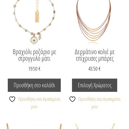
μπορο
να
επιλεγ
στη
σελίδα
του
προϊόν
Βραχιόλι ροζάριο με
Δερμάτινο κολιέ με
στρογγυλό μάτι
επίχρυσες μπάρες
19.50
€
43.50
€
Αυτό
το
Προσθήκη στο καλάθι
Επιλογή Χρώματος
προϊόν
έχει
Προσθήκη στα Αγαπημένα
Προσθήκη στα Αγαπημένα
πολλαπ
μου
μου
παραλλ
Οι
επιλογέ