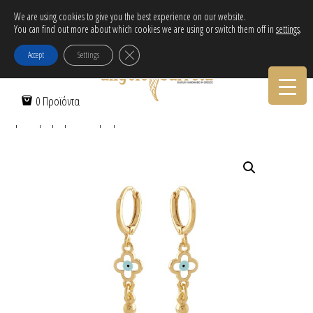
Δωρεάν αποστολή εντός Ελλάδας για αγορές άνω των 30€!
We are using cookies to give you the best experience on our website.
You can find out more about which cookies we are using or switch them off in
settings
.
Tηλεφωνικες Παραγγελιες:
30-2103222314
Κλείσιμο του Cookie banner για το GDPR
Accept
Settings
Αρχική Σελίδα
/
Γυναικεία
/
Σκουλαρίκια
/
Επίχρυσα
/ Σκουλαρίκια
0 Προϊόντα
κρίκοι με μικρό σταυρό μάτι