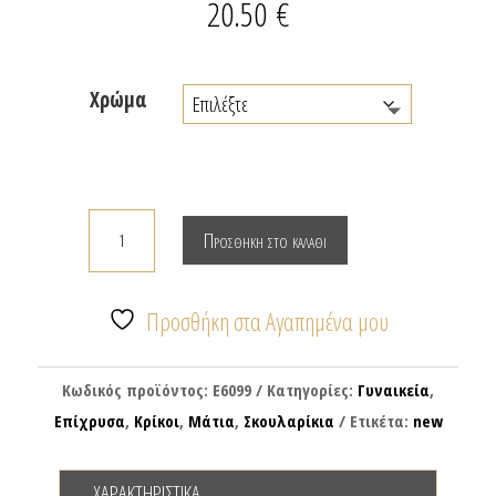
20.50
€
Χρώμα
Σκουλαρίκια
Προσθήκη στο καλάθι
κρίκοι
με
μικρό
Προσθήκη στα Αγαπημένα μου
σταυρό
μάτι
Κωδικός προϊόντος:
E6099
Κατηγορίες:
Γυναικεία
,
ποσότητα
Επίχρυσα
,
Κρίκοι
,
Μάτια
,
Σκουλαρίκια
Ετικέτα:
new
ΧΑΡΑΚΤΗΡΙΣΤΙΚΆ