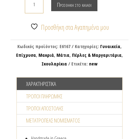
Προσθήκη στο καλάθι
με
γυάλινες
χάντρες
Προσθήκη στα Αγαπημένα μου
&
ματάκι
Κωδικός προϊόντος:
E6167
Κατηγορίες:
Γυναικεία
,
σταγόνα
Επίχρυσα
,
Μακριά
,
Μάτια
,
Πέρλες & Μαργαριτάρια
,
ποσότητα
Σκουλαρίκια
Ετικέτα:
new
ΧΑΡΑΚΤΗΡΙΣΤΙΚΆ
ΤΡΌΠΟΙ ΠΛΗΡΩΜΉΣ
ΤΡΌΠΟΙ ΑΠΟΣΤΟΛΉΣ
ΜΕΤΑΤΡΟΠΈΑΣ NΟΜΊΣΜΑΤΟΣ
Handmade in Greece