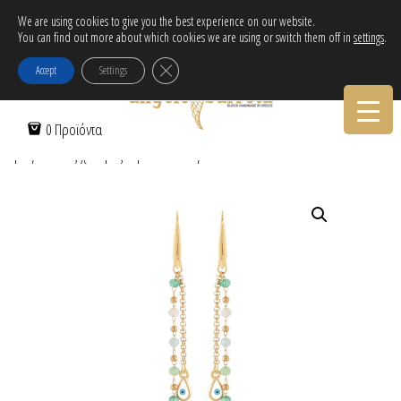
Δωρεάν αποστολή εντός Ελλάδας για αγορές άνω των 30€!
We are using cookies to give you the best experience on our website.
You can find out more about which cookies we are using or switch them off in
settings
.
Tηλεφωνικες Παραγγελιες:
30-2103222314
Κλείσιμο του Cookie banner για το GDPR
Accept
Settings
Αρχική Σελίδα
/
Γυναικεία
/
Σκουλαρίκια
/
Επίχρυσα
/ Σκουλαρίκια
0 Προϊόντα
με γυάλινες χάντρες & ματάκι σταγόνα