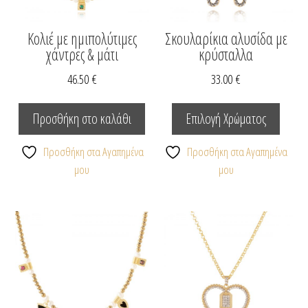
του
προϊόν
Κολιέ με ημιπολύτιμες
Σκουλαρίκια αλυσίδα με
χάντρες & μάτι
κρύσταλλα
46.50
€
33.00
€
Αυτό
το
Προσθήκη στο καλάθι
Επιλογή Χρώματος
προϊόν
έχει
Προσθήκη στα Αγαπημένα
Προσθήκη στα Αγαπημένα
πολλαπ
μου
μου
παραλλ
Οι
επιλογέ
μπορο
να
επιλεγ
στη