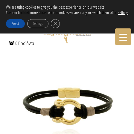
Δωρεάν αποστολή εντός Ελλάδας για αγορές άνω των 30€!
We are using cookies to give you the best experience on our website.
You can find out more about which cookies we are using or switch them off in
settings
.
Tηλεφωνικες Παραγγελιες:
30-2103222314
1.B5028SET1PR00650
Κλείσιμο του Cookie banner για το GDPR
Accept
Settings
Νοέ 9, 2021
0 Προϊόντα