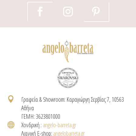

Γραφεία & Showroom: Καραγιώργη Σερβίας 7, 10563
Αθήνα
ΓΕΜΗ: 3623801000

Χονδρική :
angelo-barreta.gr
Λιανική E-shop:
angelobarreta.gr