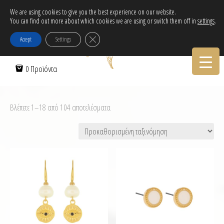
Δωρεάν αποστολή εντός Ελλάδας για αγορές άνω των 30€!
We are using cookies to give you the best experience on our website.
Tηλεφωνικες Παραγγελιες:
30-2103222314
You can find out more about which cookies we are using or switch them off in
settings
.
Κλείσιμο του Cookie banner για το GDPR
Accept
Settings
0 Προϊόντα
Βλέπετε 1–18 από 104 αποτελέσματα