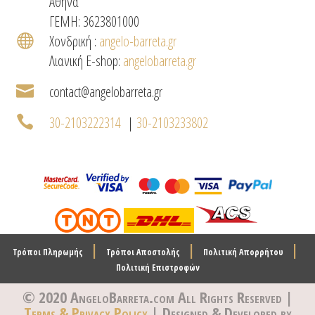
Αθήνα
ΓΕΜΗ: 3623801000

Χονδρική :
angelo-barreta.gr
Λιανική E-shop:
angelobarreta.gr

contact@angelobarreta.gr

30-2103222314
|
30-2103233802
|
|
|
Τρόποι Πληρωμής
Τρόποι Αποστολής
Πολιτική Απορρήτου
Πολιτική Επιστροφών
© 2020 AngeloBarreta.com
All Rights Reserved |
Terms & Privacy Policy
| Designed & Developed by