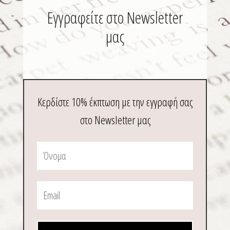
σελίδα
σελί
Εγγραφείτε στο Newsletter
του
του
προϊόντος
μας
προϊ
Κερδίστε 10% έκπτωση με την εγγραφή σας
στο Newsletter μας