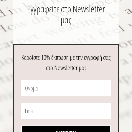
σελίδα
σελί
Εγγραφείτε στο Newsletter
του
του
μας
προϊόντος
προϊ
Κερδίστε 10% έκπτωση με την εγγραφή σας
στο Newsletter μας