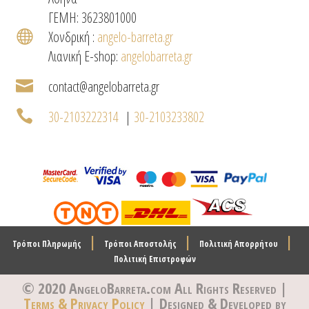
ΓΕΜΗ: 3623801000

Χονδρική :
angelo-barreta.gr
Λιανική E-shop:
angelobarreta.gr

contact@angelobarreta.gr

30-2103222314
|
30-2103233802
|
|
|
Τρόποι Πληρωμής
Τρόποι Αποστολής
Πολιτική Απορρήτου
Πολιτική Επιστροφών
© 2020 AngeloBarreta.com
All Rights Reserved |
Terms & Privacy Policy
| Designed & Developed by