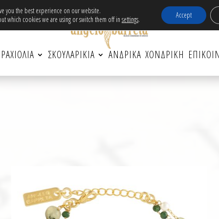
ν μεταφορικά εντός Ελλάδας για αγορές άνω τω
ive you the best experience on our website.
Accept
ut which cookies we are using or switch them off in
settings
.
ΡΑΧΙΟΛΙΑ
ΣΚΟΥΛΑΡΙΚΙΑ
ΑΝΔΡΙΚΆ
ΧΟΝΔΡΙΚΗ
ΕΠΙΚΟΙ