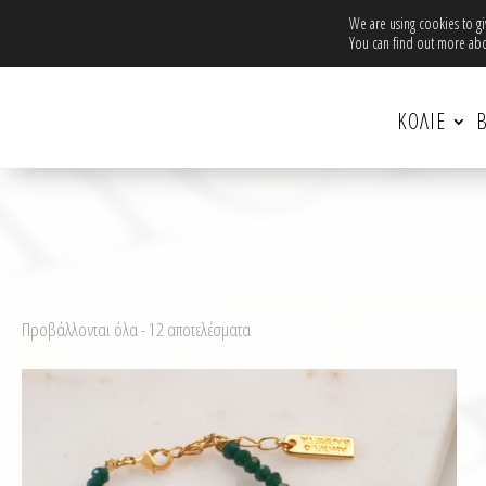
Δωρεά
We are using cookies to g
You can find out more abo
ΚΟΛΙΕ
Β
Προβάλλονται όλα - 12 αποτελέσματα