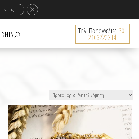
ν 30€!
Κλείσιμο του Cookie banner για το GDPR
Settings
0 Προϊόντα
Tηλ. Παραγγελιες:
30-
ΝΩΝΊΑ
2103222314