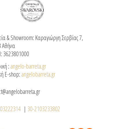
ία & Showroom: Καραγιώργη Σερβίας 7,
3 Αθήνα
: 3623801000
ική :
angelo-barreta.gr
κή E-shop:
angelobarreta.gr
ct@angelobarreta.gr
103222314
|
30-2103233802