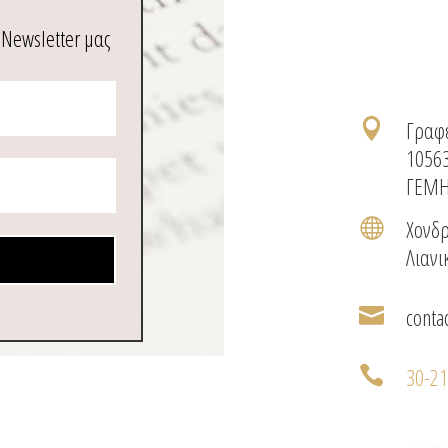
 Newsletter μας
Γραφε

1056
ΓΕΜΗ
Χονδρ

Λιανι
conta

30-2
