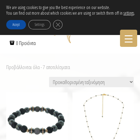
Δωρεάν αποστολή εντός Ελλάδας για αγορές άνω των 30€!
We are using cookies to give you the best experience on our website.
Tηλεφωνικες Παραγγελιες:
30-2103222314
You can find out more about which cookies we are using or switch them off in
settings
.
Κλείσιμο του Cookie banner για το GDPR
Accept
Settings
0 Προϊόντα
Προβάλλονται όλα - 7 αποτελέσματα