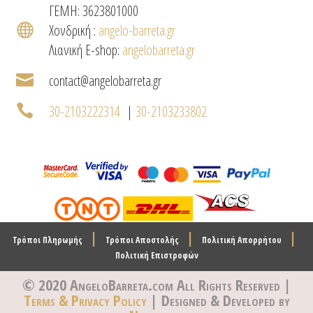
ΓΕΜΗ: 3623801000

Χονδρική :
angelo-barreta.gr
Λιανική E-shop:
angelobarreta.gr

contact@angelobarreta.gr

30-2103222314
|
30-2103233802
|
|
|
Τρόποι Πληρωμής
Τρόποι Αποστολής
Πολιτική Απορρήτου
Πολιτική Επιστροφών
© 2020 AngeloBarreta.com
All Rights Reserved |
Terms & Privacy Policy
| Designed & Developed by