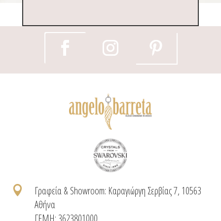

Γραφεία & Showroom: Καραγιώργη Σερβίας 7, 10563
Αθήνα
ΓΕΜΗ: 3623801000