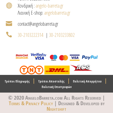

Χονδρική :
angelo-barreta.gr
Λιανική E-shop:
angelobarreta.gr

contact@angelobarreta.gr

30-2103222314
|
30-2103233802
|
|
|
Τρόποι Πληρωμής
Τρόποι Αποστολής
Πολιτική Απορρήτου
Πολιτική Επιστροφών
© 2020 AngeloBarreta.com
All Rights Reserved |
Terms & Privacy Policy
| Designed & Developed by
Nightshift