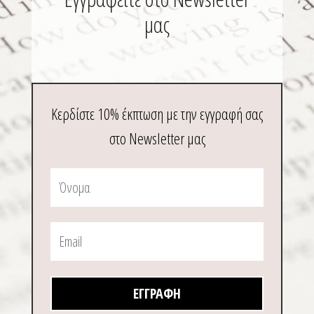
του
του
μας
προϊόντος
προϊ
Κερδίστε 10% έκπτωση με την εγγραφή σας
στο Newsletter μας
ΕΓΓΡΑΦΉ