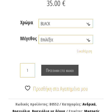
35.00
€
Χρώμα
Μέγεθος
Εκκαθάριση
Ανδρικό
Προσθήκη στο καλάθι
δερμάτινο
βραχιόλι
με
Προσθήκη στα Αγαπημένα μου
συρματόσχοινο
ποσότητα
Κωδικός προϊόντος:
B0552
Κατηγορίες:
Ανδρικά
,
Βραχιόλια
,
Βραχιόλια με δέρμα
Ετικέτες:
Magnetic