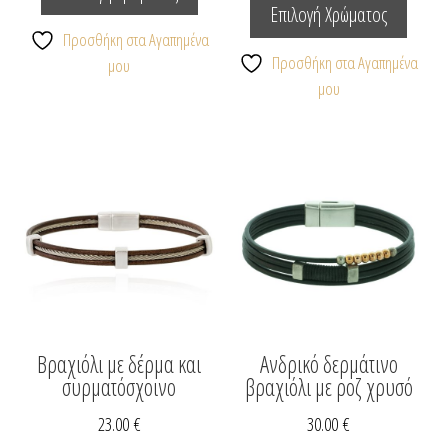
το
προϊόν
Επιλογή Χρώματος
προϊόν
έχει
Προσθήκη στα Αγαπημένα
έχει
πολλαπλές
Προσθήκη στα Αγαπημένα
μου
πολλαπ
παραλλαγές.
μου
παραλλ
Οι
Οι
επιλογές
επιλογέ
μπορούν
μπορο
να
να
επιλεγούν
επιλεγ
στη
στη
σελίδα
σελίδα
του
του
προϊόντος
προϊόν
Βραχιόλι με δέρμα και
Ανδρικό δερμάτινο
συρματόσχοινο
βραχιόλι με ροζ χρυσό
23.00
€
30.00
€