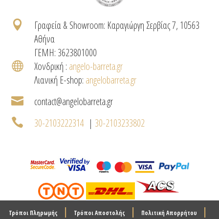

Γραφεία & Showroom: Καραγιώργη Σερβίας 7, 10563
Αθήνα
ΓΕΜΗ: 3623801000

Χονδρική :
angelo-barreta.gr
Λιανική E-shop:
angelobarreta.gr

contact@angelobarreta.gr

30-2103222314
|
30-2103233802
|
|
|
Τρόποι Πληρωμής
Τρόποι Αποστολής
Πολιτική Απορρήτου