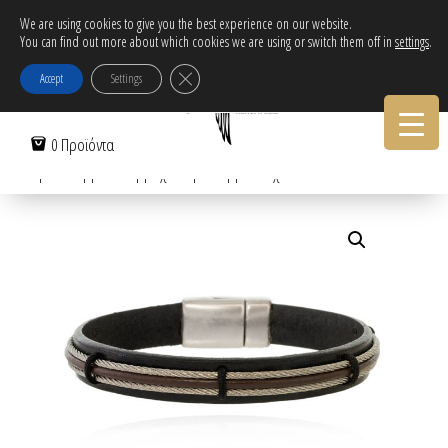
Δωρεάν αποστολή εντός Ελλάδας για αγορές άνω των 30€!
We are using cookies to give you the best experience on our website.
You can find out more about which cookies we are using or switch them off in
settings
.
Tηλεφωνικες Παραγγελιες:
30-2103222314
Κλείσιμο του Cookie banner για το GDPR
Accept
Settings
Αρχική Σελίδα
/
Ανδρικά
/
Βραχιόλια
/
Βραχιόλια με δέρμα
/
0 Προϊόντα
Ανδρικό δερμάτινο βραχιόλι με συρματόσχοινο