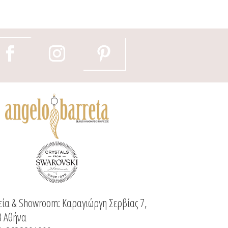
τος
ία & Showroom: Καραγιώργη Σερβίας 7,
3 Αθήνα