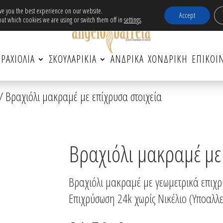
ν μεταφορικά εντός Ελλάδας για αγορές άνω τω
ive you the best experience on our website.
Accept
ut which cookies we are using or switch them off in
settings
.
ΡΑΧΙΟΛΙΑ
ΣΚΟΥΛΑΡΙΚΙΑ
ΑΝΔΡΙΚΆ
ΧΟΝΔΡΙΚΗ
ΕΠΙΚΟΙ
/ Βραχιόλι μακραμέ με επίχρυσα στοιχεία
Βραχιόλι μακραμέ με
Βραχιόλι μακραμέ με γεωμετρικά επιχρυ
Επιχρύσωση 24k χωρίς Νικέλιο (Υποαλλε