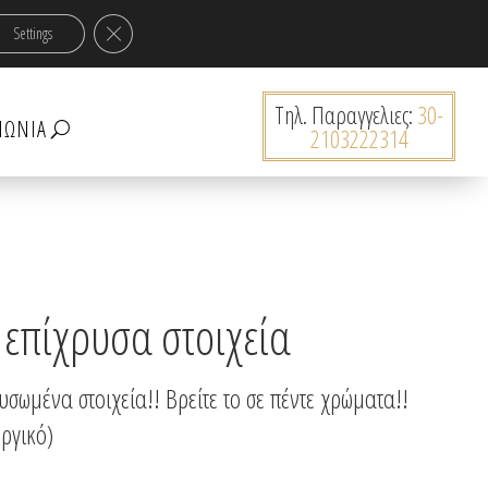
ν 30€!
Κλείσιμο του Cookie banner για το GDPR
Settings
0 Προϊόντα
Tηλ. Παραγγελιες:
30-
ΝΩΝΊΑ
2103222314
 επίχρυσα στοιχεία
σωμένα στοιχεία!! Βρείτε το σε πέντε χρώματα!!
ργικό)