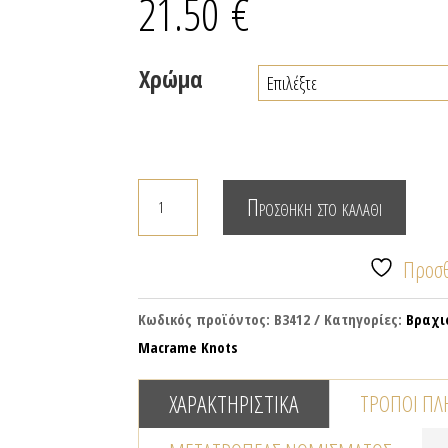
21.50
€
Χρώμα
Βραχιόλι
Προσθήκη στο καλάθι
μακραμέ
με
Προσθ
επίχρυσα
στοιχεία
Κωδικός προϊόντος:
B3412
Κατηγορίες:
Βραχι
ποσότητα
Macrame Knots
ΧΑΡΑΚΤΗΡΙΣΤΙΚΆ
ΤΡΌΠΟΙ Π