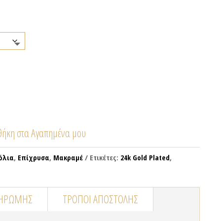
ήκη στα Αγαπημένα μου
όλια
,
Επίχρυσα
,
Μακραμέ
Ετικέτες:
24k Gold Plated
,
ΛΗΡΩΜΉΣ
ΤΡΌΠΟΙ ΑΠΟΣΤΟΛΉΣ