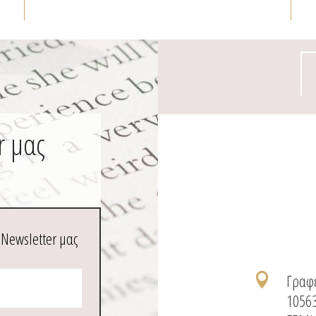
προϊόν
r μας
 Newsletter μας
Γραφε

1056