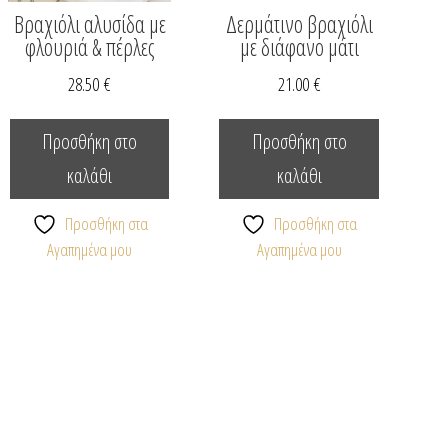
Βραχιόλι αλυσίδα με
Δερμάτινο βραχιόλι
φλουριά & πέρλες
με διάφανο μάτι
28.50
€
21.00
€
Προσθήκη στο
Προσθήκη στο
καλάθι
καλάθι
λές
Προσθήκη στα
Προσθήκη στα
αγές.
Αγαπημένα μου
Αγαπημένα μου
ς
ύν
ούν