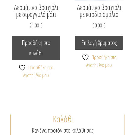
Δερμάτινο βραχιόλι
Δερμάτινο βραχιόλι
με στρογγυλό μάτι
με καρδιά σμάλτο
21.00
€
30.00
€
Αυτό
το
Προσθήκη στο
Επιλογή Χρώματος
προϊόν
καλάθι
έχει
Προσθήκη στα
πολλαπ
Αγαπημένα μου
Προσθήκη στα
παραλλ
Αγαπημένα μου
Οι
επιλογέ
μπορο
να
επιλεγ
Καλάθι
στη
σελίδα
Κανένα προϊόν στο καλάθι σας.
του