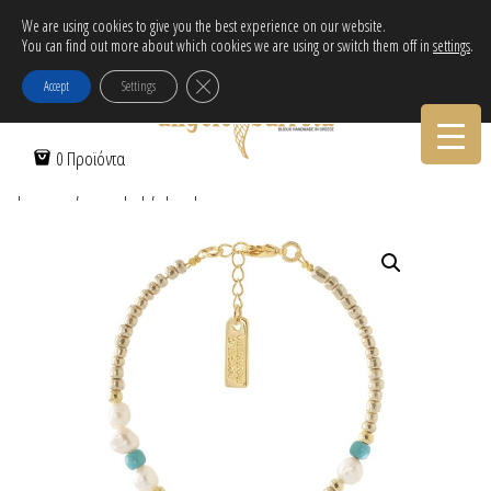
Δωρεάν αποστολή εντός Ελλάδας για αγορές άνω των 30€!
We are using cookies to give you the best experience on our website.
You can find out more about which cookies we are using or switch them off in
settings
.
Tηλεφωνικες Παραγγελιες:
30-2103222314
Κλείσιμο του Cookie banner για το GDPR
Accept
Settings
Αρχική Σελίδα
/
Γυναικεία
/
Βραχιόλια
/
Επίχρυσα
/ Βραχιόλι με
0 Προϊόντα
μάτι σταγόνα & μαργαριταράκια