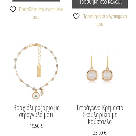
προϊόν
Προσθήκη στο καλάθι
έχει
Προσθήκη στα Αγαπημένα
πολλαπλές
Προσθήκη στα Αγαπημένα
μου
παραλλαγές.
μου
Οι
επιλογές
μπορούν
να
επιλεγούν
στη
σελίδα
του
προϊόντος
Βραχιόλι ροζάριο με
Τετράγωνα Κρεμαστά
στρογγυλό μάτι
Σκουλαρίκια με
Κρύσταλλο
19.50
€
23.00
€