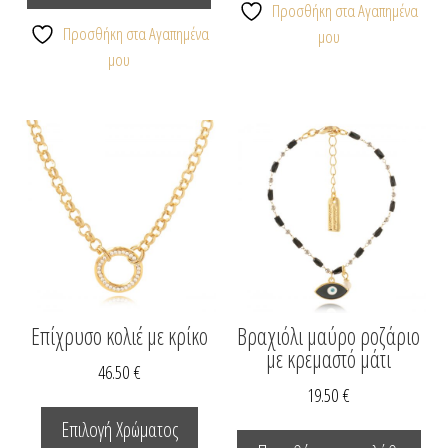
Προσθήκη στα Αγαπημένα
Προσθήκη στα Αγαπημένα
μου
μου
Επίχρυσο κολιέ με κρίκο
Βραχιόλι μαύρο ροζάριο
με κρεμαστό μάτι
46.50
€
19.50
€
Αυτό
το
Επιλογή Χρώματος