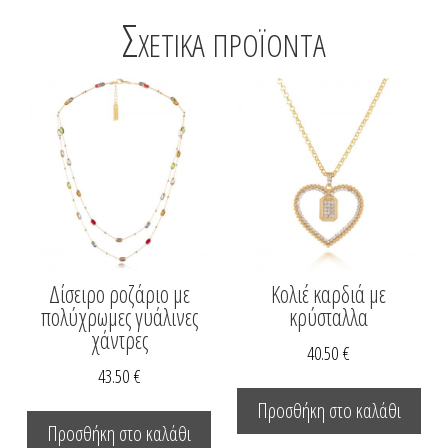
Σχετικά προϊόντα
Δίσειρο ροζάριο με
Κολιέ καρδιά με
πολύχρωμες γυάλινες
κρύσταλλα
χάντρες
40.50
€
43.50
€
Προσθήκη στο καλάθι
Προσθήκη στο καλάθι