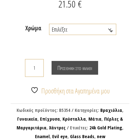
21.50
€
Χρώμα
Βραχιόλι
Προσθήκη στο καλάθι
με
μάτι
σταγόνα
Προσθήκη στα Αγαπημένα μου
&
μαργαριταράκια
Κωδικός προϊόντος:
B5354
Κατηγορίες:
Βραχιόλια
,
ποσότητα
Γυναικεία
,
Επίχρυσα
,
Κρύσταλλα
,
Μάτια
,
Πέρλες &
Μαργαριτάρια
,
Χάντρες
Ετικέτες:
24k Gold Plating
,
Enamel
,
Evil eye
,
Glass Beads
,
new