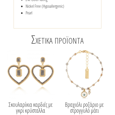
Nickel Free (Hypoallergenic)
Pearl
Σχετικά προϊόντα
Σκουλαρίκια καρδιές με
Βραχιόλι ροζάριο με
γκρι κρύσταλλα
στρογγυλό μάτι