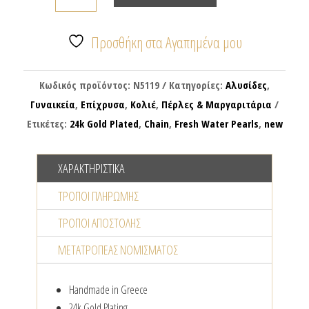
κολιέ
με
αλυσίδες
Προσθήκη στα Αγαπημένα μου
&
μαργαριταράκια
Κωδικός προϊόντος:
N5119
Κατηγορίες:
Αλυσίδες
,
ποσότητα
Γυναικεία
,
Επίχρυσα
,
Κολιέ
,
Πέρλες & Μαργαριτάρια
Ετικέτες:
24k Gold Plated
,
Chain
,
Fresh Water Pearls
,
new
ΧΑΡΑΚΤΗΡΙΣΤΙΚΆ
ΤΡΌΠΟΙ ΠΛΗΡΩΜΉΣ
ΤΡΌΠΟΙ ΑΠΟΣΤΟΛΉΣ
ΜΕΤΑΤΡΟΠΈΑΣ NΟΜΊΣΜΑΤΟΣ
Handmade in Greece
24k Gold Plating