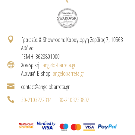

Γραφεία & Showroom: Καραγιώργη Σερβίας 7, 10563
Αθήνα
ΓΕΜΗ: 3623801000

Χονδρική :
angelo-barreta.gr
Λιανική E-shop:
angelobarreta.gr

contact@angelobarreta.gr

30-2103222314
|
30-2103233802