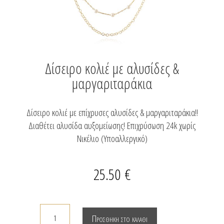
Δίσειρο κολιέ με αλυσίδες &
μαργαριταράκια
Δίσειρο κολιέ με επίχρυσες αλυσίδες & μαργαριταράκια!!
Διαθέτει αλυσίδα αυξομείωσης! Επιχρύσωση 24k χωρίς
Νικέλιο (Υποαλλεργικό)
25.50
€
Δίσειρο
Προσθήκη στο καλάθι