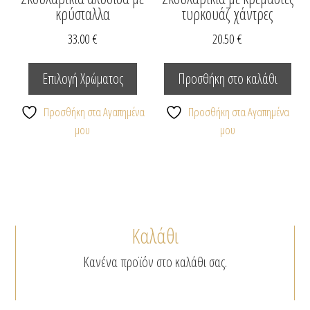
κρύσταλλα
τυρκουάζ χάντρες
33.00
€
20.50
€
Αυτό
το
Επιλογή Χρώματος
Προσθήκη στο καλάθι
προϊόν
έχει
Προσθήκη στα Αγαπημένα
Προσθήκη στα Αγαπημένα
πολλαπλές
μου
μου
παραλλαγές.
Οι
επιλογές
μπορούν
να
Καλάθι
επιλεγούν
στη
Κανένα προϊόν στο καλάθι σας.
σελίδα
του
προϊόντος