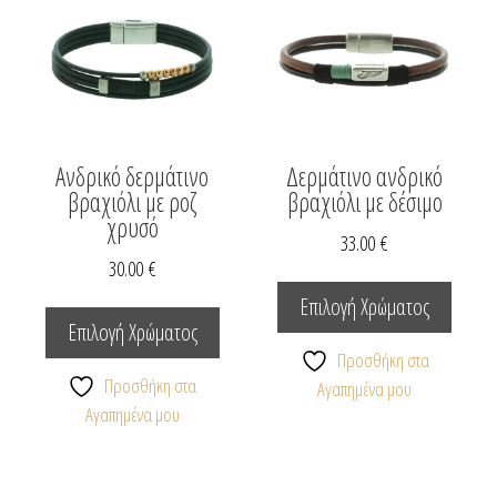
Ανδρικό δερμάτινο
Δερμάτινο ανδρικό
βραχιόλι με ροζ
βραχιόλι με δέσιμο
χρυσό
33.00
€
30.00
€
υτό
Αυτό
Αυτό
ο
το
Επιλογή Χρώματος
το
ροϊόν
προϊόν
Επιλογή Χρώματος
προϊόν
ει
έχει
Προσθήκη στα
έχει
ολλαπλές
Προσθήκη στα
πολλαπ
Αγαπημένα μου
πολλαπλές
αραλλαγές.
Αγαπημένα μου
παραλλ
παραλλαγές.
ι
Οι
Οι
πιλογές
επιλογέ