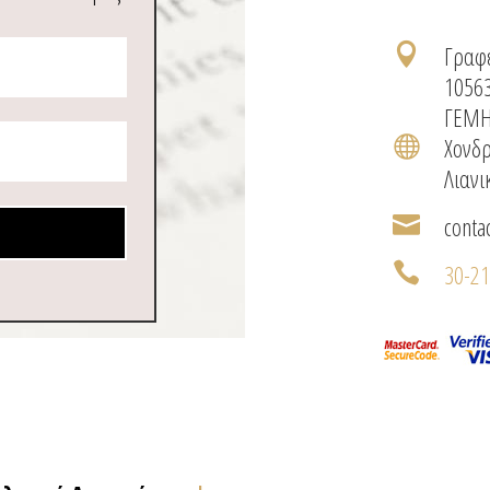
Γραφε

1056
ΓΕΜΗ
Χονδρ

Λιανι
conta

30-2
