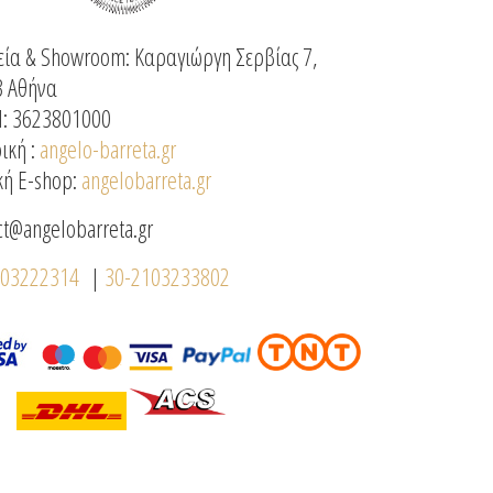
ία & Showroom: Καραγιώργη Σερβίας 7,
3 Αθήνα
: 3623801000
ική :
angelo-barreta.gr
κή E-shop:
angelobarreta.gr
ct@angelobarreta.gr
103222314
|
30-2103233802