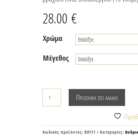
28.00
€
Χρώμα
Μέγεθος
Δερμάτινο
Προσθήκη στο καλάθι
ανδρικό
βραχιόλι
Προσθ
με
επάργυρα
Κωδικός προϊόντος:
Β0111
Κατηγορίες:
Ανδρι
στοιχεία