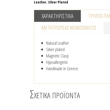
Leather
,
Silver Plated
ποσότητα
ΧΑΡΑΚΤΗΡΙΣΤΙΚΆ
ΤΡΌΠΟΙ Π
ΜΕΤΑΤΡΟΠΈΑΣ NΟΜΊΣΜΑΤΟΣ
Natural Leather
Silver plated
Magnetic Clasp
Hypoallergenic
Handmade in Greece
Σχετικά προϊόντα