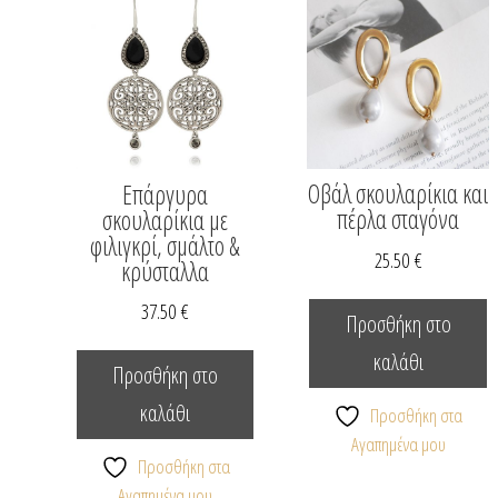
Οβάλ σκουλαρίκια και
Επάργυρα
πέρλα σταγόνα
σκουλαρίκια με
φιλιγκρί, σμάλτο &
25.50
€
κρύσταλλα
37.50
€
Προσθήκη στο
καλάθι
Προσθήκη στο
καλάθι
Προσθήκη στα
Αγαπημένα μου
Προσθήκη στα
Αγαπημένα μου