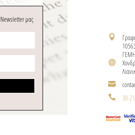
 Newsletter μας
Γραφε

1056
ΓΕΜΗ
Χονδρ

Λιανι
conta

30-2
