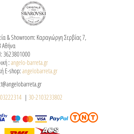
ία & Showroom: Καραγιώργη Σερβίας 7,
3 Αθήνα
: 3623801000
ική :
angelo-barreta.gr
κή E-shop:
angelobarreta.gr
ct@angelobarreta.gr
103222314
|
30-2103233802