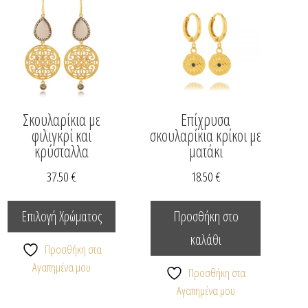
Σκουλαρίκια με
Επίχρυσα
φιλιγκρί και
σκουλαρίκια κρίκοι με
κρύσταλλα
ματάκι
37.50
€
18.50
€
Αυτό
το
Επιλογή Χρώματος
Προσθήκη στο
προϊόν
καλάθι
έχει
Προσθήκη στα
πολλαπλές
Αγαπημένα μου
Προσθήκη στα
παραλλαγές.
Αγαπημένα μου
Οι