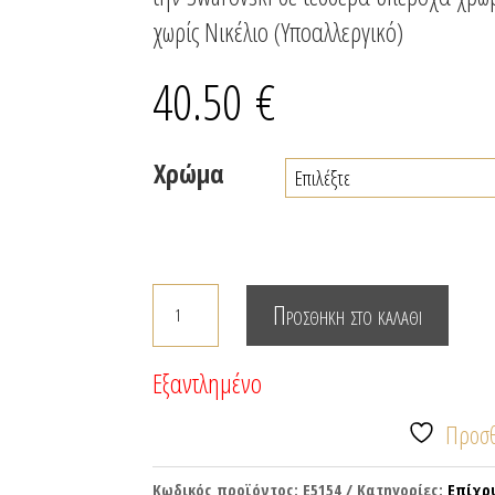
χωρίς Νικέλιο (Υποαλλεργικό)
40.50
€
Χρώμα
Επίχρυσα
Προσθήκη στο καλάθι
σκουλαρίκια
με
Εξαντλημένο
κρεμαστή
σταγόνα
Προσθ
κρύσταλλο
ποσότητα
Κωδικός προϊόντος:
E5154
Κατηγορίες:
Επίχρ