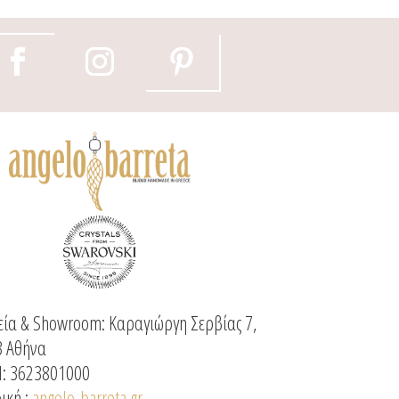
προϊόντος
προϊόντος
τος
ία & Showroom: Καραγιώργη Σερβίας 7,
3 Αθήνα
: 3623801000
ική :
angelo-barreta.gr