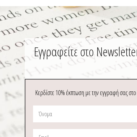
προϊόντος
π
Εγγραφείτε στο Newslette
Κερδίστε 10% έκπτωση με την εγγραφή σας στο