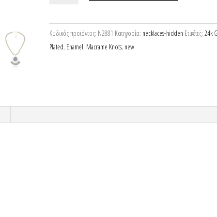
μακραμέ
με
Κωδικός προϊόντος:
N2881
Κατηγορία:
necklaces-hidden
Ετικέτες:
24k 
σμάλτο
Plated
,
Enamel
,
Macrame Knots
,
new
στοιχείο
ποσότητα