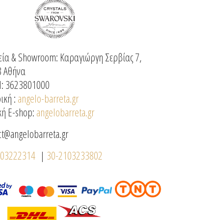
ία & Showroom: Καραγιώργη Σερβίας 7,
3 Αθήνα
: 3623801000
ική :
angelo-barreta.gr
κή E-shop:
angelobarreta.gr
ct@angelobarreta.gr
103222314
|
30-2103233802