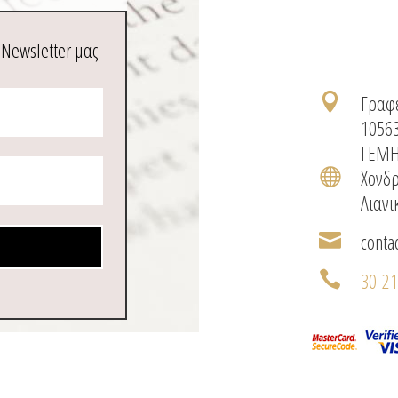
 Newsletter μας
Γραφε

1056
ΓΕΜΗ
Χονδρ

Λιανι
conta

30-2
