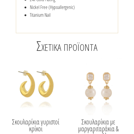
Nickel Free (Hypoallergenic)
Titanium Nail
Σχετικά προϊόντα
Σκουλαρίκια γυριστοί
Σκουλαρίκια με
κρίκοι
μαργαριταράκια &