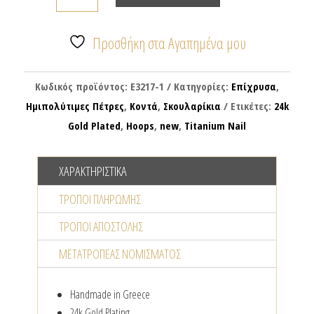
σκουλαρίκια
με
τυρκουάζ
Προσθήκη στα Αγαπημένα μου
χάντρα
ποσότητα
Κωδικός προϊόντος:
E3217-1
Κατηγορίες:
Επίχρυσα
,
Ημιπολύτιμες Πέτρες
,
Κοντά
,
Σκουλαρίκια
Ετικέτες:
24k
Gold Plated
,
Hoops
,
new
,
Titanium Nail
ΧΑΡΑΚΤΗΡΙΣΤΙΚΆ
ΤΡΌΠΟΙ ΠΛΗΡΩΜΉΣ
ΤΡΌΠΟΙ ΑΠΟΣΤΟΛΉΣ
ΜΕΤΑΤΡΟΠΈΑΣ NΟΜΊΣΜΑΤΟΣ
Handmade in Greece
24k Gold Plating