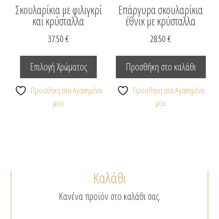
Σκουλαρίκια με φιλιγκρί
Επάργυρα σκουλαρίκια
και κρύσταλλα
έθνικ με κρύσταλλα
37.50
€
28.50
€
Αυτό
το
Επιλογή Χρώματος
Προσθήκη στο καλάθι
προϊόν
έχει
Προσθήκη στα Αγαπημένα
Προσθήκη στα Αγαπημένα
πολλαπλές
μου
μου
παραλλαγές.
Οι
επιλογές
μπορούν
να
Καλάθι
επιλεγούν
στη
Κανένα προϊόν στο καλάθι σας.
σελίδα
του