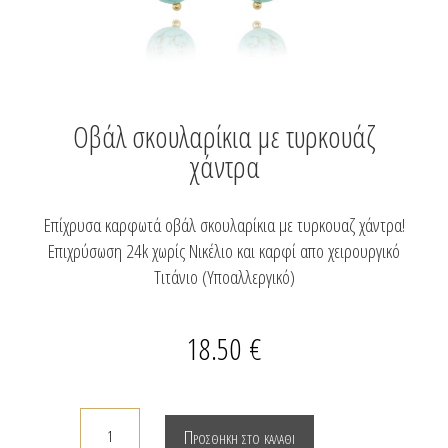
Οβάλ σκουλαρίκια με τυρκουάζ
χάντρα
Επίχρυσα καρφωτά οβάλ σκουλαρίκια με τυρκουαζ χάντρα!
Επιχρύσωση 24k χωρίς Νικέλιο και καρφί απο χειρουργικό
Τιτάνιο (Υποαλλεργικό)
18.50
€
Οβάλ
Προσθήκη στο καλάθι