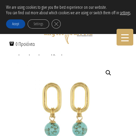
Δωρεάν αποστολή εντός Ελλάδας για αγορές άνω των 30€!
We are using cookies to give you the best experience on our website.
You can find out more about which cookies we are using or switch them off in
settings
.
Tηλεφωνικες Παραγγελιες:
30-2103222314
Κλείσιμο του Cookie banner για το GDPR
Accept
Settings
Αρχική Σελίδα
/
Γυναικεία
/
Σκουλαρίκια
/
Επίχρυσα
/ Οβάλ
0 Προϊόντα
σκουλαρίκια με τυρκουάζ χάντρα