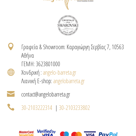

Γραφεία & Showroom: Καραγιώργη Σερβίας 7, 10563
Αθήνα
ΓΕΜΗ: 3623801000

Χονδρική :
angelo-barreta.gr
Λιανική E-shop:
angelobarreta.gr

contact@angelobarreta.gr

30-2103222314
|
30-2103233802