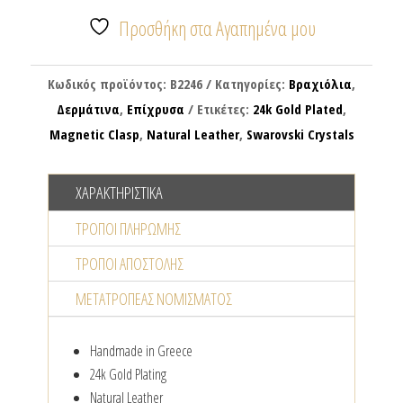
ποσότητα
Προσθήκη στα Αγαπημένα μου
Κωδικός προϊόντος:
B2246
Κατηγορίες:
Βραχιόλια
,
Δερμάτινα
,
Επίχρυσα
Ετικέτες:
24k Gold Plated
,
Magnetic Clasp
,
Natural Leather
,
Swarovski Crystals
ΧΑΡΑΚΤΗΡΙΣΤΙΚΆ
ΤΡΌΠΟΙ ΠΛΗΡΩΜΉΣ
ΤΡΌΠΟΙ ΑΠΟΣΤΟΛΉΣ
ΜΕΤΑΤΡΟΠΈΑΣ NΟΜΊΣΜΑΤΟΣ
Handmade in Greece
24k Gold Plating
Natural Leather