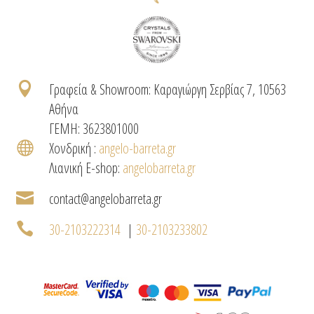

Γραφεία & Showroom: Καραγιώργη Σερβίας 7, 10563
Αθήνα
ΓΕΜΗ: 3623801000

Χονδρική :
angelo-barreta.gr
Λιανική E-shop:
angelobarreta.gr

contact@angelobarreta.gr

30-2103222314
|
30-2103233802